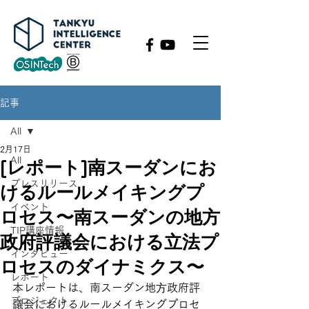
記事
All
2月17日
All
[レポート]南スーダンにお
プレスリリース
けるルールメイキングプ
イベント
ロセス〜南スーダンの地⽅
TIP講座情報
政府評議会における⽴法プ
インタビュー
ロセスのダイナミクス〜
レポート
本レポートは、南スーダン地⽅政府評
プロジェクト
議会におけるルールメイキングプロセ