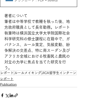
ダウンロード：PDF • 984KB
著者について
筆者は中等学校で教鞭を執った後、地
⽅政府職員として長年勤務。レポート
執筆時は横浜国⽴⼤学⼤学院国際社会
科学研究科の修⼠課程に在籍中で、ガ
バナンス、ルール策定、気候変動、紛
争解決の交差点、特に南スーダン及び
アフリカ全域における牧畜⺠と農⺠の
対⽴の⼒学に焦点を当てた研究を行
う。
レポート
ルールメイキング
JICA留学生インターン
レポート
Publication