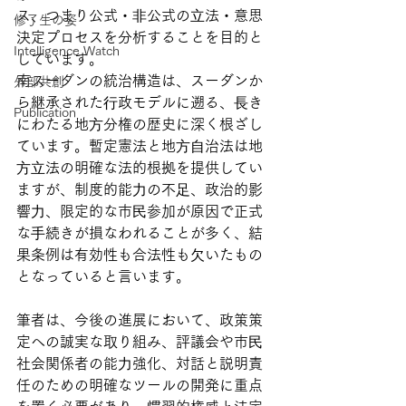
ス、つまり公式・⾮公式の⽴法・意思
修了生の姿
決定プロセスを分析することを目的と
Intelligence Watch
しています。
南スーダンの統治構造は、スーダンか
外部共創
ら継承された⾏政モデルに遡る、⻑き
Publication
にわたる地⽅分権の歴史に深く根ざし
ています。暫定憲法と地⽅⾃治法は地
⽅⽴法の明確な法的根拠を提供してい
ますが、制度的能⼒の不⾜、政治的影
響⼒、限定的な市⺠参加が原因で正式
な⼿続きが損なわれることが多く、結
果条例は有効性も合法性も⽋いたもの
となっていると言います。
筆者は、今後の進展において、政策策
定への誠実な取り組み、評議会や市⺠
社会関係者の能⼒強化、対話と説明責
任のための明確なツールの開発に重点