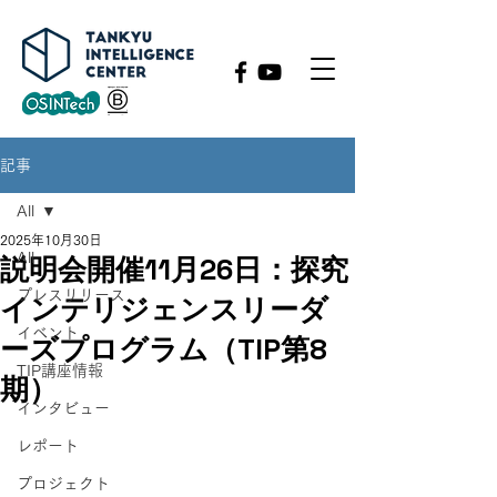
記事
All
2025年10月30日
All
説明会開催11月26日：探究
プレスリリース
インテリジェンスリーダ
イベント
ーズプログラム（TIP第8
TIP講座情報
期）
インタビュー
レポート
プロジェクト