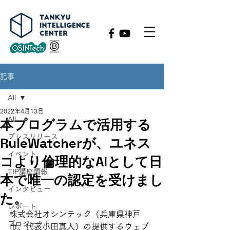
記事
All
2022年4月13日
All
本プログラムで活用する
プレスリリース
RuleWatcherが、ユネス
イベント
コより倫理的なAIとして日
TIP講座情報
本で唯一の認定を受けまし
インタビュー
た。
レポート
株式会社オシンテック（兵庫県神戸
プロジェクト
市、代表小田真人）の提供するウェブ