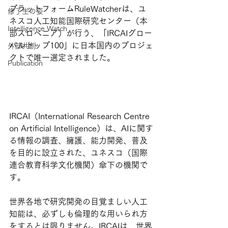
プラットフォームRuleWatcherは、ユ
修了生の姿
ネスコ人工知能国際研究センター（本
Intelligence Watch
部スロベニア）が行う、「IRCAIグロー
バルトップ100」に日本国内のプロジェ
外部共創
クトで唯一選定されました。
Publication
IRCAI（International Research Centre 
on Artificial Intelligence）は、AIに関す
る情報の調査、擁護、能力開発、普及
を目的に設立された、ユネスコ（国際
連合教育科学文化機関）傘下の機関で
す。
世界各地で研究開発の目覚ましい人工
知能は、必ずしも倫理的な用いられ方
をするとは限りません。IRCAIは、世界